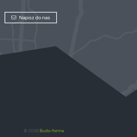
Napisz do nas
© 2026
Budo-forma