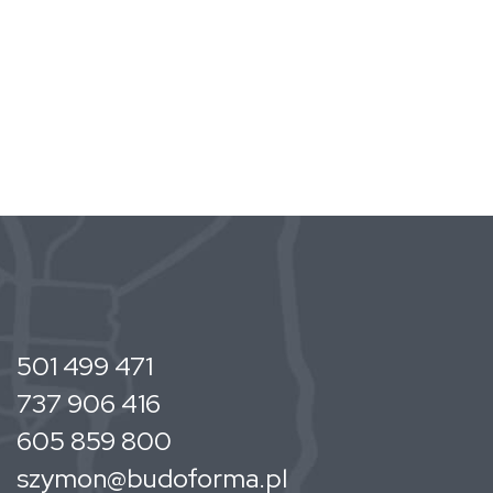
501 499 471
737 906 416
605 859 800
szymon@budoforma.pl