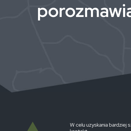
porozmawi
W celu uzyskania bardziej 